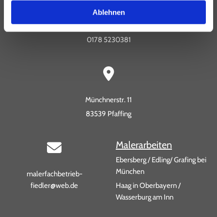
Ablehnen
08094 907526
0178 5230381
Münchnerstr. 11
83539 Pfaffing
Malerarbeiten
Ebersberg
/
Edling
/
Grafing bei
München
malerfachbetrieb-
fiedler@web.de
Haag in Oberbayern
/
Wasserburg am Inn