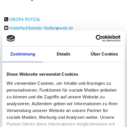
08094 907526

malerfachbetrieb-fiedler@web.de

Inhaber/ Geschäftsführer:
Walter Fiedler
Zustimmung
Details
Über Cookies
USt.-ID: DE235079241
Diese Webseite verwendet Cookies
Recht­li­cher Hin­weis:
Die EU hat ein On­line-Ver­fah­ren zur
Wir verwenden Cookies, um Inhalte und Anzeigen zu
Bei­le­gung von Strei­tig­kei­ten zwi­schen Un­ter­neh­mern und
personalisieren, Funktionen für soziale Medien anbieten
Ver­brau­chern ge­schaf­fen. In­for­ma­tio­nen dazu fin­den Sie
zu können und die Zugriffe auf unsere Website zu
unter
https://ec.europa.eu/consumers/odr
analysieren. Außerdem geben wir Informationen zu Ihrer
Verwendung unserer Website an unsere Partner für
soziale Medien, Werbung und Analysen weiter. Unsere
Wir be­tei­ligen uns nicht an einem Streit­bei­le­gungs­ver­fah­ren
Partner führen diese Informationen möglicherweise mit